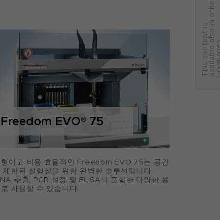
r
T
h
i
s
c
o
n
t
e
n
t
i
s
a
v
a
i
l
a
b
l
e
a
l
s
o
i
n
o
t
h
e
l
a
n
g
u
a
g
e
Freedom EVO
®
75
형이고 비용 효율적인 Freedom EVO 75는 공간
 제한된 실험실을 위한 완벽한 솔루션입니다.
NA 추출, PCR 설정 및 ELISA를 포함한 다양한 용
로 사용할 수 있습니다.