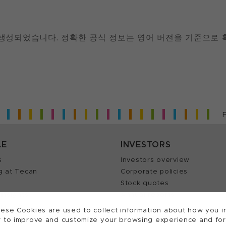
 생성되었습니다. 정확한 공식 정보는 영어 버전을 기준으로 
LE
INVESTORS
s
Investors overview
g at Tecan
Corporate policies
Stock quotes
Insights
Annual reports
our Job
ese Cookies are used to collect information about how you in
 to improve and customize your browsing experience and for a