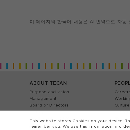
이 페이지의 한국어 내용은 AI 번역으로 자동
ABOUT TECAN
PEOP
Purpose and vision
Career
Management
Workin
Board of Directors
Culture
History
Career 
Quality policy (ISO)
Find y
This website stores Cookies on your device. Th
remember you. We use this information in order