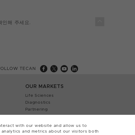
확인해 주세요.
FOLLOW TECAN
OUR MARKETS
Life Sciences
Diagnostics
Partnering
teract with our website and allow us to
nalytics and metrics about our visitors both